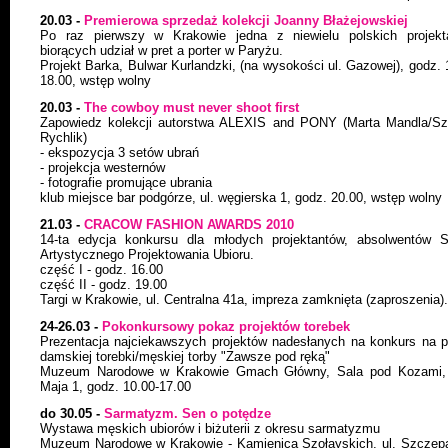
20.03 -
Premierowa sprzedaż kolekcji Joanny Błażejowskiej
Po raz pierwszy w Krakowie jedna z niewielu polskich projekt
biorących udział w pret a porter w Paryżu.
Projekt Barka, Bulwar Kurlandzki, (na wysokości ul. Gazowej), godz. 
18.00, wstęp wolny
20.03 -
The cowboy must never shoot first
Zapowiedz kolekcji autorstwa ALEXIS and PONY (Marta Mandla/S
Rychlik)
- ekspozycja 3 setów ubrań
- projekcja westernów
- fotografie promujące ubrania
klub miejsce bar podgórze, ul. węgierska 1, godz. 20.00, wstęp wolny
21.03 -
CRACOW FASHION AWARDS 2010
14-ta edycja konkursu dla młodych projektantów, absolwentów S
Artystycznego Projektowania Ubioru.
część I - godz. 16.00
część II - godz. 19.00
Targi w Krakowie, ul. Centralna 41a, impreza zamknięta (zaproszenia).
24-26.03 -
Pokonkursowy pokaz projektów torebek
Prezentacja najciekawszych projektów nadesłanych na konkurs na p
damskiej torebki/męskiej torby "Zawsze pod ręką"
Muzeum Narodowe w Krakowie Gmach Główny, Sala pod Kozami, 
Maja 1, godz. 10.00-17.00
do 30.05 -
Sarmatyzm. Sen o potędze
Wystawa męskich ubiorów i biżuterii z okresu sarmatyzmu
Muzeum Narodowe w Krakowie - Kamienica Szołayskich, ul. Szczep