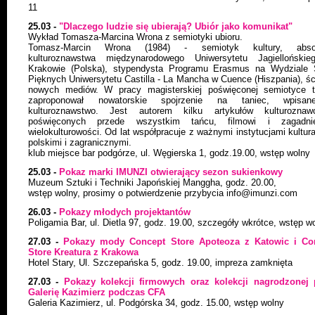
11
25.03 -
"Dlaczego ludzie się ubierają? Ubiór jako komunikat"
Wykład Tomasza-Marcina Wrona z semiotyki ubioru.
Tomasz-Marcin Wrona (1984) - semiotyk kultury, abso
kulturoznawstwa międzynarodowego Uniwersytetu Jagielloński
Krakowie (Polska), stypendysta Programu Erasmus na Wydziale 
Pięknych Uniwersytetu Castilla - La Mancha w Cuence (Hiszpania), ś
nowych mediów. W pracy magisterskiej poświęconej semiotyce t
zaproponował nowatorskie spojrzenie na taniec, wpis
kulturoznawstwo. Jest autorem kilku artykułów kulturoznaw
poświęconych przede wszystkim tańcu, filmowi i zagadni
wielokulturowości. Od lat współpracuje z ważnymi instytucjami kultur
polskimi i zagranicznymi.
klub miejsce bar podgórze, ul. Węgierska 1, godz.19.00, wstęp wolny
25.03 -
Pokaz marki IMUNZI otwierający sezon sukienkowy
Muzeum Sztuki i Techniki Japońskiej Manggha, godz. 20.00,
wstęp wolny, prosimy o potwierdzenie przybycia info@imunzi.com
26.03 -
Pokazy młodych projektantów
Poligamia Bar, ul. Dietla 97, godz. 19.00, szczegóły wkrótce, wstęp w
27.03 -
Pokazy mody Concept Store Apoteoza z Katowic i Co
Store Kreatura z Krakowa
Hotel Stary, Ul. Szczepańska 5, godz. 19.00, impreza zamknięta
27.03 -
Pokazy kolekcji firmowych oraz kolekcji nagrodzonej 
Galerię Kazimierz podczas CFA
Galeria Kazimierz, ul. Podgórska 34, godz. 15.00, wstęp wolny