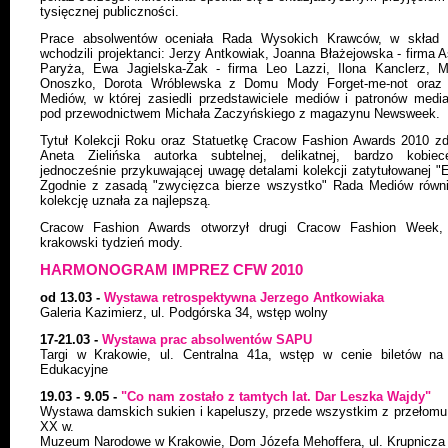
tysięcznej publiczności.
Prace absolwentów oceniała Rada Wysokich Krawców, w skład k
wchodzili projektanci: Jerzy Antkowiak, Joanna Błażejowska - firma 
Paryża, Ewa Jagielska-Żak - firma Leo Lazzi, Ilona Kanclerz, M
Onoszko, Dorota Wróblewska z Domu Mody Forget-me-not oraz
Mediów, w której zasiedli przedstawiciele mediów i patronów medi
pod przewodnictwem Michała Zaczyńskiego z magazynu Newsweek.
Tytuł Kolekcji Roku oraz Statuetkę Cracow Fashion Awards 2010 z
Aneta Zielińska autorka subtelnej, delikatnej, bardzo kobiec
jednocześnie przykuwającej uwagę detalami kolekcji zatytułowanej "
Zgodnie z zasadą "zwycięzca bierze wszystko" Rada Mediów równi
kolekcję uznała za najlepszą.
Cracow Fashion Awards otworzył drugi Cracow Fashion Week, 
krakowski tydzień mody.
HARMONOGRAM IMPREZ CFW 2010
od 13.03 -
Wystawa retrospektywna Jerzego Antkowiaka
Galeria Kazimierz, ul. Podgórska 34, wstęp wolny
17-21.03 -
Wystawa prac absolwentów SAPU
Targi w Krakowie, ul. Centralna 41a, wstęp w cenie biletów na 
Edukacyjne
19.03 - 9.05 -
"Co nam zostało z tamtych lat. Dar Leszka Wajdy"
Wystawa damskich sukien i kapeluszy, przede wszystkim z przełomu
XX w.
Muzeum Narodowe w Krakowie, Dom Józefa Mehoffera, ul. Krupnicza